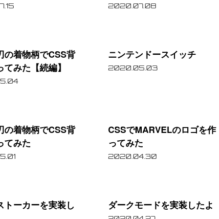
で
7.15
2020.07.08
送
ニ
る」
ン
ボ
刃の着物柄でCSS背
ニンテンドースイッチ
テ
ってみた【続編】
タ
2020.05.03
ン
5.04
ン
ド
を
CSS
ー
追
で
ス
刃の着物柄でCSS背
CSSでMARVELのロゴを作
加
MARVEL
ってみた
ってみた
イ
す
の
5.01
2020.04.30
ッ
る
ロ
チ
方
ダ
ゴ
法
ー
を
ストーカーを実装し
ダークモードを実装したよ
ク