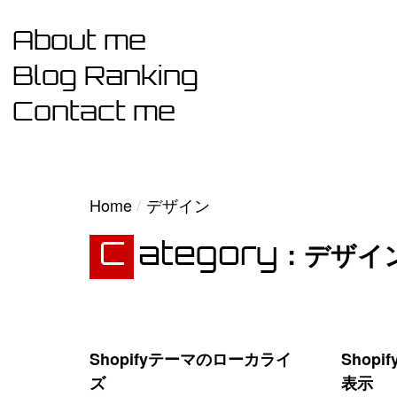
Skip
About me
to
content
Blog Ranking
Contact me
Home
Home
デザイン
デザイ
Category
Shopify
Shopify
テ
に
Shopifyテーマのローカライ
Shop
ー
人
ズ
表示