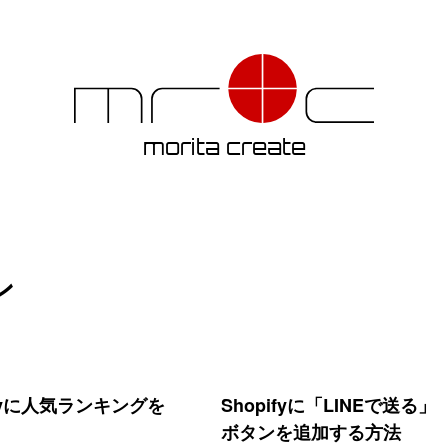
morita create
ン
Shopify
に
ifyに人気ランキングを
Shopifyに「LINEで送る」
「LINE
ボタンを追加する方法