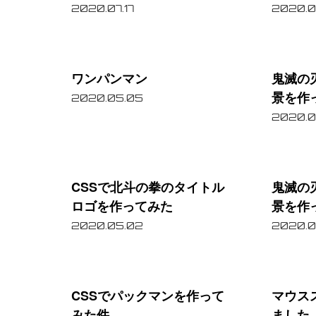
マ
気
2020.07.17
2020.0
の
ラ
ワ
鬼
ロ
ン
ン
滅
ー
キ
ワンパンマン
鬼滅の
パ
の
景を作
カ
ン
2020.05.05
ン
刃
2020.0
ラ
グ
マ
の
イ
を
CSS
鬼
ン
着
ズ
表
で
滅
物
CSSで北斗の拳のタイトル
鬼滅の
示
北
の
ロゴを作ってみた
景を作
柄
斗
刃
2020.05.02
2020.0
で
の
の
CSS
CSS
マ
拳
着
背
で
ウ
の
物
CSSでパックマンを作って
マウス
景
パ
ス
みた件
ました