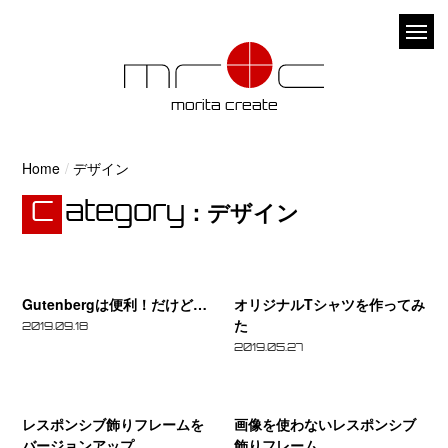
Skip
to
メ
content
ニ
ュ
morita create
ー
Home
デザイン
デザイン
Category
Gutenberg
オ
は
リ
Gutenbergは便利！だけど…
オリジナルTシャツを作ってみ
便
ジ
た
2019.09.18
利！
ナ
2019.05.27
だ
ル
レ
画
け
T
ス
像
ど…
シ
レスポンシブ飾りフレームを
画像を使わないレスポンシブ
ポ
を
バージョンアップ
飾りフレーム
ャ