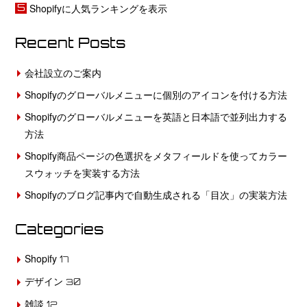
Shopifyに人気ランキングを表示
て
て
み
み
Recent Posts
た
た
【レ
会社設立のご案内
ス
Shopifyのグローバルメニューに個別のアイコンを付ける方法
ポ
ン
Shopifyのグローバルメニューを英語と日本語で並列出力する
シ
方法
ブ
Shopify商品ページの色選択をメタフィールドを使ってカラー
編】
スウォッチを実装する方法
Shopifyのブログ記事内で自動生成される「目次」の実装方法
Categories
Shopify
17
デザイン
30
雑談
12