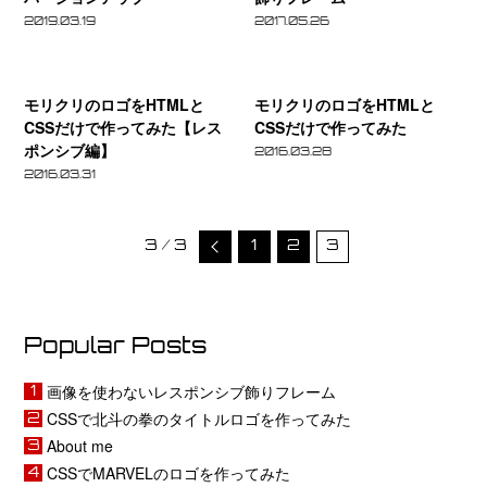
ン
使
2019.03.19
ツ
2017.05.26
シ
わ
を
モ
モ
ブ
な
作
リ
リ
飾
い
モリクリのロゴをHTMLと
モリクリのロゴをHTMLと
っ
ク
ク
CSSだけで作ってみた【レス
CSSだけで作ってみた
り
レ
て
ポンシブ編】
リ
リ
フ
ス
2016.03.28
み
の
の
2016.03.31
レ
ポ
た
ロ
ロ
ー
ン
ゴ
ゴ
ム
シ
前
3 / 3
1
2
3
を
を
を
ブ
へ
HTML
HTML
バ
飾
と
と
ー
り
CSS
CSS
Popular Posts
ジ
フ
だ
だ
ョ
レ
画像を使わないレスポンシブ飾りフレーム
け
け
ン
ー
CSSで北斗の拳のタイトルロゴを作ってみた
で
で
ア
ム
About me
作
作
ッ
CSSでMARVELのロゴを作ってみた
っ
っ
プ