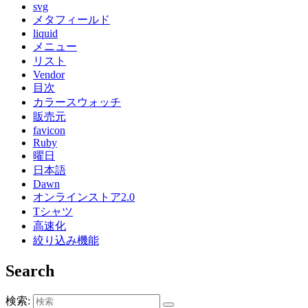
svg
メタフィールド
liquid
メニュー
リスト
Vendor
目次
カラースウォッチ
販売元
favicon
Ruby
曜日
日本語
Dawn
オンラインストア2.0
Tシャツ
高速化
絞り込み機能
Search
検索: