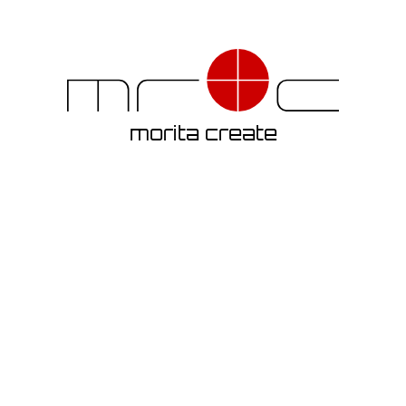
morita create
Mae
to
Ato