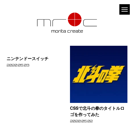
Skip
to
メ
content
ニ
ュ
morita create
ー
ニ
CS
ン
で
ニンテンドースイッチ
テ
北
2020.05.03
ン
斗
ド
の
ー
拳
ス
の
イ
タ
CSSで北斗の拳のタイトルロ
ッ
イ
ゴを作ってみた
チ
ト
2020.05.02
ル
ロ