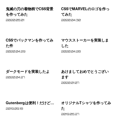
鬼
CSS
ゴ
滅
で
鬼滅の刃の着物柄でCSS背景
CSSでMARVELのロゴを作っ
を
の
MARVEL
を作ってみた
てみた
作
刃
の
2020.05.01
2020.04.30
っ
の
ロ
て
CSS
マ
着
ゴ
み
で
ウ
物
を
CSSでパックマンを作ってみ
マウスストーカーを実装しま
た
パ
ス
た件
した
柄
作
ッ
ス
2020.04.29
2020.04.28
で
っ
ク
ト
CSS
て
ダ
あ
マ
ー
背
み
ー
け
ン
カ
ダークモードを実装したよ
あけましておめでとうござい
景
た
ク
ま
ます
を
ー
2020.04.27
を
モ
し
2020.01.07
作
を
作
ー
て
っ
実
っ
Gutenberg
オ
ド
お
て
装
て
は
リ
を
め
Gutenbergは便利！だけど…
オリジナルTシャツを作ってみ
み
し
み
便
ジ
た
実
で
2019.09.18
た
ま
た
利！
ナ
2019.05.27
装
と
件
し